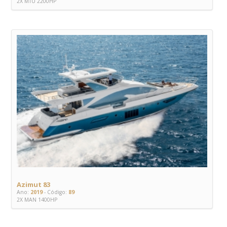
2X MTU 2200HP
Azimut 83
Ano:
2019
- Código:
89
2X MAN 1400HP