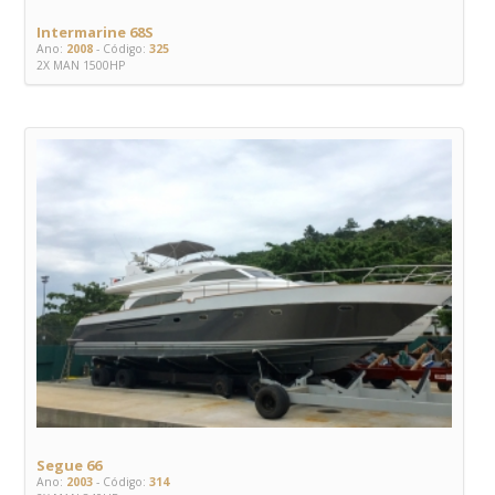
Intermarine 68S
Ano:
2008
- Código:
325
2X MAN 1500HP
Segue 66
Ano:
2003
- Código:
314