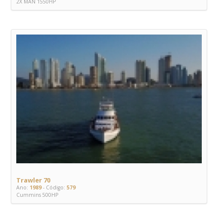
2X MAN 1550HP
Trawler 70
Ano:
1989
- Código:
579
Cummins 500HP