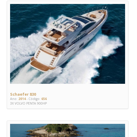
Schaefer 830
Ano:
2014
- Código:
656
3X VOLVO PENTA 900HP