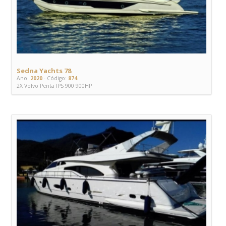
Sedna Yachts 78
Ano:
2020
- Código:
874
2X Volvo Penta IPS 900 900HP