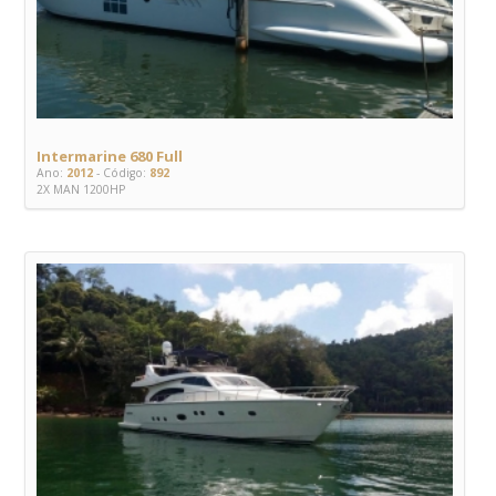
Intermarine 680 Full
Ano:
2012
- Código:
892
2X MAN 1200HP