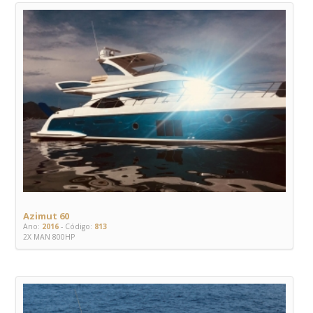
Azimut 60
Ano:
2016
- Código:
813
2X MAN 800HP