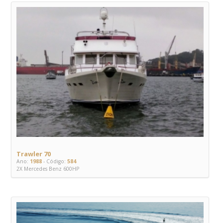
Trawler 70
Ano:
1988
- Código:
584
2X Mercedes Benz 600HP