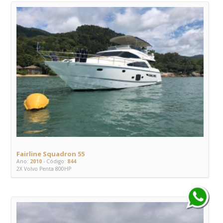
Fairline Squadron 55
Ano:
2010
- Código:
844
2X Volvo Penta 800HP