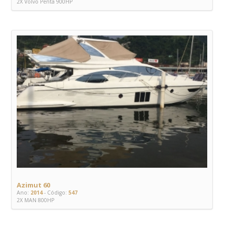
2X Volvo Penta 900HP
Azimut 60
Ano:
2014
- Código:
547
2X MAN 800HP