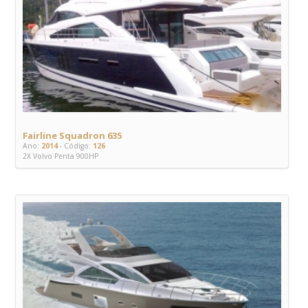
Fairline Squadron 635
Ano:
2014
- Código:
126
2X Volvo Penta 900HP