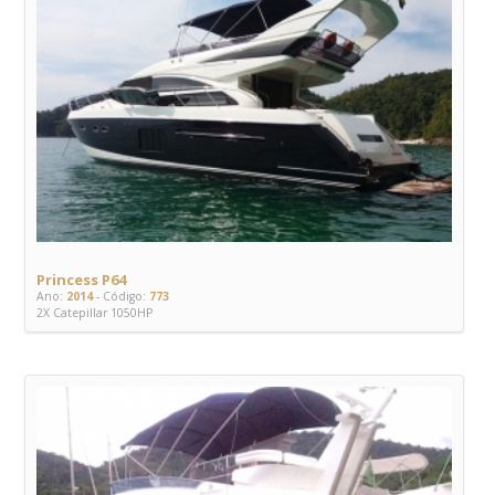
Princess P64
Ano:
2014
- Código:
773
2X Catepillar 1050HP