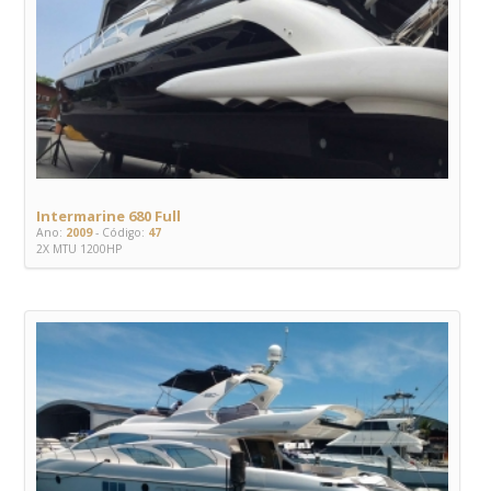
Intermarine 680 Full
Ano:
2009
- Código:
47
2X MTU 1200HP