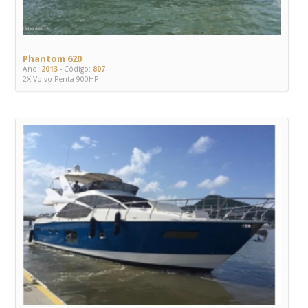
Phantom 620
Ano:
2013
- Código:
807
2X Volvo Penta 900HP