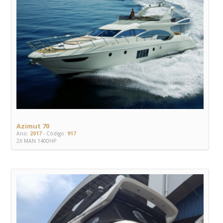
Azimut 70
Ano:
2017
- Código:
917
2X MAN 1400HP