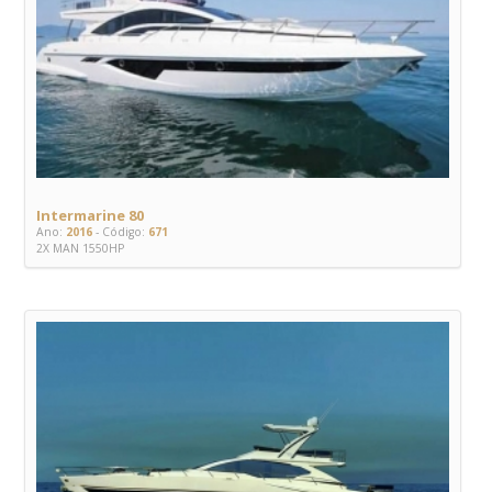
Intermarine 80
Ano:
2016
- Código:
671
2X MAN 1550HP