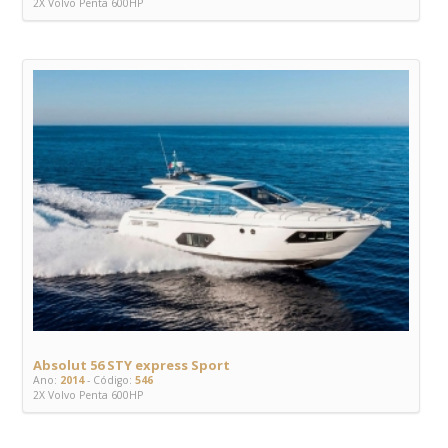
2X Volvo Penta 600HP
Absolut 56 STY express Sport
Ano:
2014
- Código:
546
2X Volvo Penta 600HP