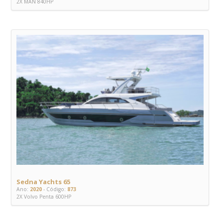
2X MAN 840HP
Sedna Yachts 65
Ano:
2020
- Código:
873
2X Volvo Penta 600HP