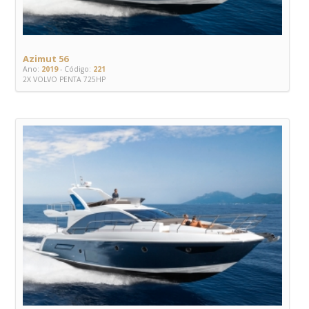
Azimut 56
Ano:
2019
- Código:
221
2X VOLVO PENTA 725HP