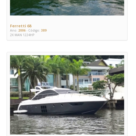
Ferretti 68
Ano:
2006
- Código:
389
2X MAN 1224HP