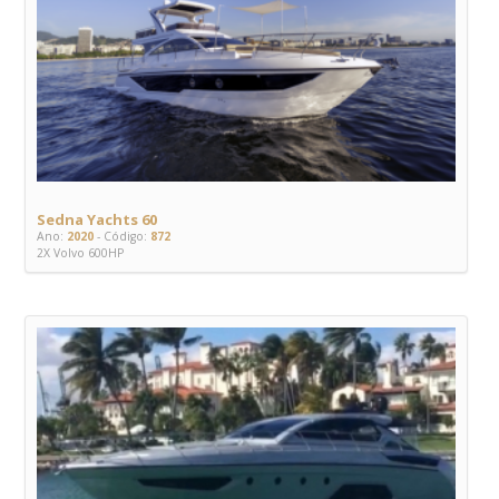
Sedna Yachts 60
Ano:
2020
- Código:
872
2X Volvo 600HP