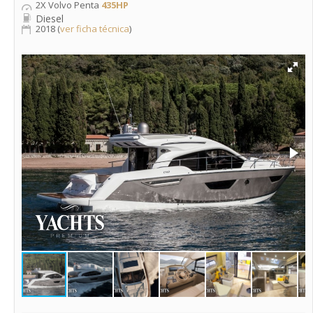
2X Volvo Penta
435HP
Diesel
2018 (
ver ficha técnica
)