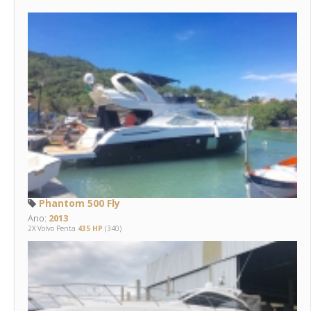
Phantom 500 Fly
Ano:
2013
2X Volvo Penta
435 HP
(340)