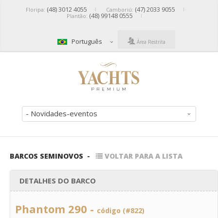
(48) 3012 4055
(47) 2033 9055
Floripa:
Camboriú:
(48) 99148 0555
Plantão:
Português
Área Restrita
- Novidades-eventos
BARCOS SEMINOVOS
-
VOLTAR PARA A LISTA
DETALHES DO BARCO
Phantom 290 -
código (#822)