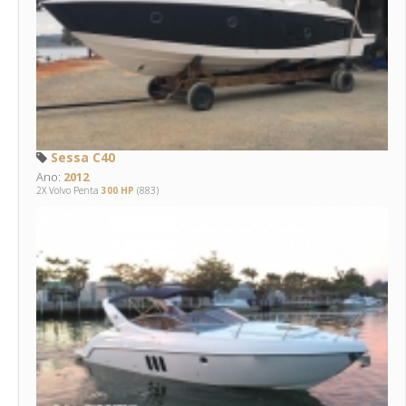
Sessa C40
Ano:
2012
2X Volvo Penta
300 HP
(883)