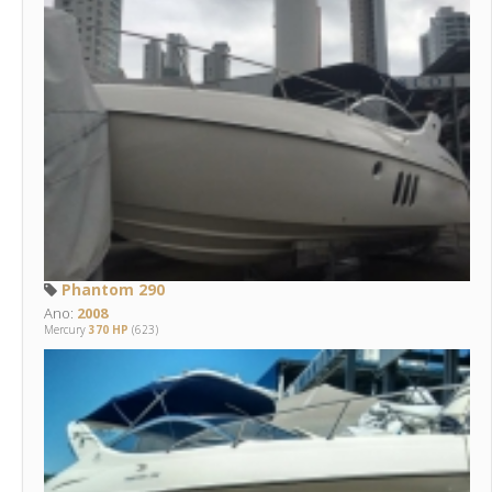
Phantom 290
Ano:
2008
Mercury
370 HP
(623)