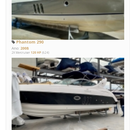
Phantom 290
Ano:
2008
2X Mercruiser
120 HP
(624)