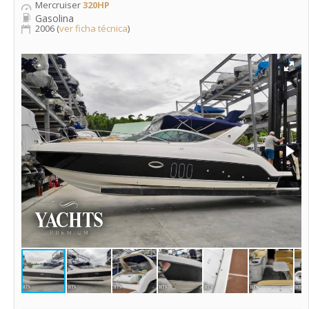
Mercruiser
320HP
Gasolina
2006 (
ver ficha técnica
)