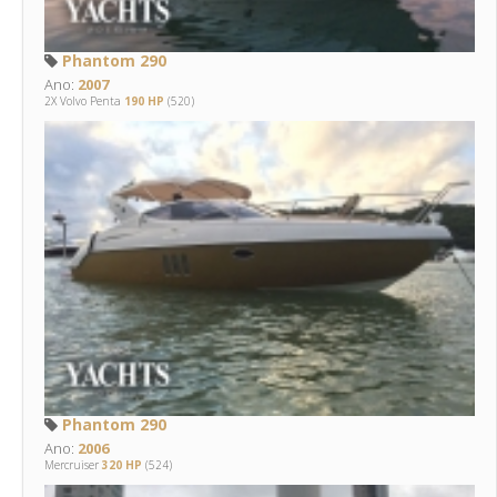
Phantom 290
Ano:
2007
2X Volvo Penta
190 HP
(520)
Phantom 290
Ano:
2006
Mercruiser
320 HP
(524)