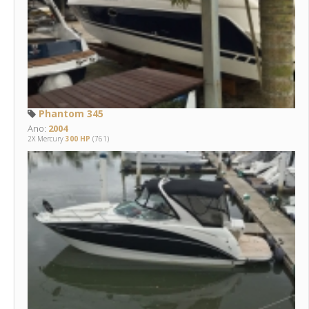
Phantom 345
Ano:
2004
2X Mercury
300 HP
(761)