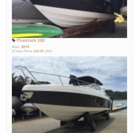
Phantom 300
Ano:
2010
2X Volvo Penta
220 HP
(269)