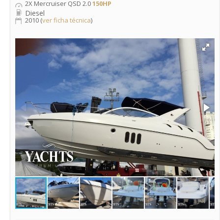
2X Mercruiser QSD 2.0
150HP
Diesel
2010 (
ver ficha técnica
)