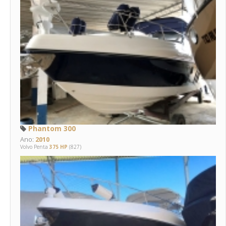
Phantom 300
Ano:
2010
Volvo Penta
375 HP
(827)