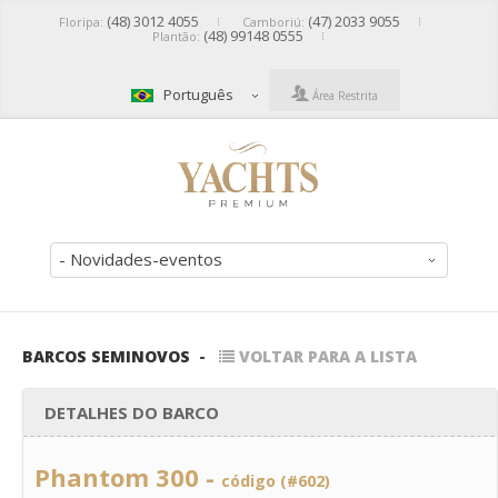
(48) 3012 4055
(47) 2033 9055
Floripa:
Camboriú:
(48) 99148 0555
Plantão:
Português
Área Restrita
- Novidades-eventos
BARCOS SEMINOVOS
-
VOLTAR PARA A LISTA
DETALHES DO BARCO
Phantom 300 -
código (#602)