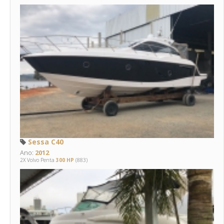
Sessa C40
Ano:
2012
2X Volvo Penta
300 HP
(883)