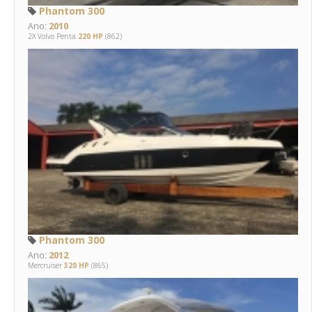
Phantom 300
Ano:
2010
2X Volvo Penta
220 HP
(862)
Phantom 300
Ano:
2012
Mercruiser
320 HP
(865)