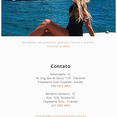
Novidades, lançamentos, grandes marcas e eventos.
visualizar os vídeos
Contato
Florianópolis - SC
Av. Eng. Max de Souza 1125 - Coqueiros
Empresarial Coral Corporate - 4 andar
(48) 3012 4055
Balneário Camboriú - SC
Rua: 1536, Número 60
Empresarial Ônix - 13 Andar
(47) 2033 9055
contato@yachtspremium.com.br