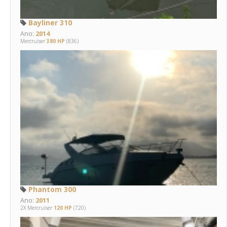
Bayliner 310
Ano:
2014
Mercruiser
380 HP
(836)
Phantom 300
Ano:
2011
2X Mercruiser
120 HP
(720)