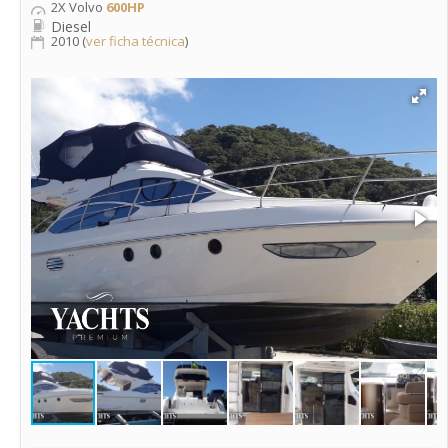
2X Volvo
600HP
Diesel
2010 (
ver ficha técnica
)