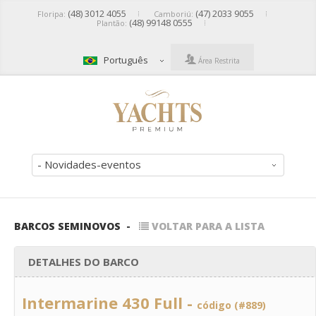
(48) 3012 4055
(47) 2033 9055
Floripa:
Camboriú:
(48) 99148 0555
Plantão:
Português
Área Restrita
- Novidades-eventos
BARCOS SEMINOVOS
-
VOLTAR PARA A LISTA
DETALHES DO BARCO
Intermarine 430 Full -
código (#889)