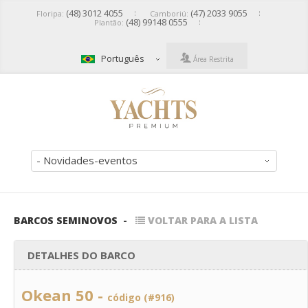
(48) 3012 4055
(47) 2033 9055
Floripa:
Camboriú:
(48) 99148 0555
Plantão:
Português
Área Restrita
- Novidades-eventos
BARCOS SEMINOVOS
-
VOLTAR PARA A LISTA
DETALHES DO BARCO
Okean 50 -
código (#916)