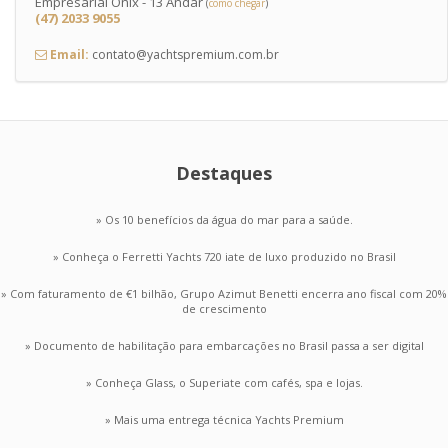
Empresarial Ônix - 13 Andar
(
como chegar
)
(47) 2033 9055
Email:
contato@yachtspremium.com.br
Destaques
» Os 10 benefícios da água do mar para a saúde.
» Conheça o Ferretti Yachts 720 iate de luxo produzido no Brasil
» Com faturamento de €1 bilhão, Grupo Azimut Benetti encerra ano fiscal com 20%
de crescimento
» Documento de habilitação para embarcações no Brasil passa a ser digital
» Conheça Glass, o Superiate com cafés, spa e lojas.
» Mais uma entrega técnica Yachts Premium