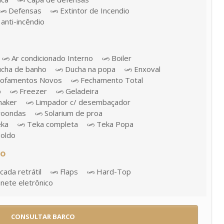
Defensas
Extintor de Incendio
anti-incêndio
Ar condicionado Interno
Boiler
cha de banho
Ducha na popa
Enxoval
ofamentos Novos
Fechamento Total
o
Freezer
Geladeira
maker
Limpador c/ desembaçador
roondas
Solarium de proa
ka
Teka completa
Teka Popa
oldo
ão
ada retrátil
Flaps
Hard-Top
ete eletrônico
CONSULTAR BARCO