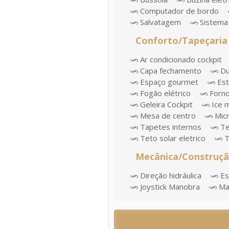
Computador de bordo
Salvatagem
Sistema 
Conforto/Tapeçaria
Ar condicionado cockpit
Capa fechamento
Du
Espaço gourmet
Est
Fogão elétrico
Forn
Geleira Cockpit
Ice 
Mesa de centro
Mic
Tapetes internos
Te
Teto solar eletrico
T
Mecânica/Construç
Direção hidráulica
Esc
Joystick Manobra
Man