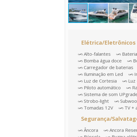
Elétrica/Eletrônicos
Alto-falantes
Bateri
Bomba água doce
Bo
Carregador de baterias
Iluminação em Led
I
Luz de Cortesia
Luz 
Piloto automático
Ra
Sistema de som UPgrad
Strobo-light
Subwoo
Tomadas 12V
TV + 
Segurança/Salvata
Âncora
Ancora Rese
Bússola
Buzina elétr