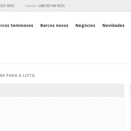
2033 9055
(48) 99148 0555
Plantão:
rcos Seminovos
Barcos novos
Negócios
Novidades
AR PARA A LISTA