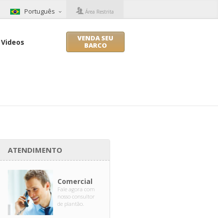
Português
Área Restrita
VENDA SEU
Videos
BARCO
ATENDIMENTO
Comercial
Fale agora com
nosso consultor
de plantão.