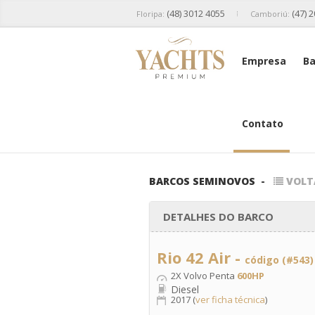
(48) 3012 4055
(47) 
Floripa:
Camboriú:
Empresa
Ba
Contato
BARCOS SEMINOVOS
-
VOLT
DETALHES DO BARCO
Rio 42 Air -
código (#543)
2X Volvo Penta
600HP
Diesel
2017 (
ver ficha técnica
)