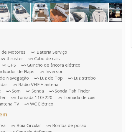
a de Motores
Bateria Serviço
w thruster
Cabo de cais
GPS
Guincho de âncora elétrico
ndicador de Flaps
Inversor
de Navegação
Luz de Top
Luz strobo
dar
Rádio VHF + antena
e
Som
Sonda
Sonda Fish Finder
fer
Tomada 110/220
Tomada de cais
antena TV
WC Elétrico
gem
rva
Boia Circular
Bomba de porão
ica
Capa de defensas