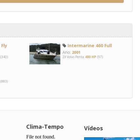
Fly
Intermarine 460 Full
Ano:
2001
(340)
2X Volvo Penta
480 HP
(97)
(883)
Clima-Tempo
Vídeos