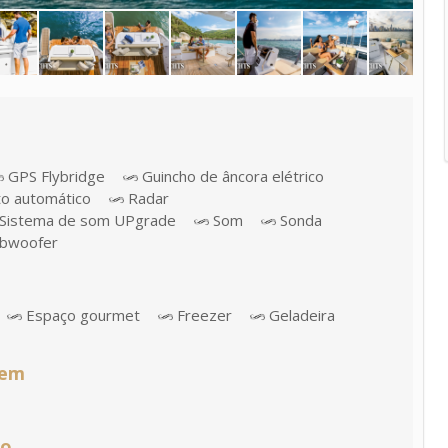
GPS Flybridge
Guincho de âncora elétrico
to automático
Radar
Sistema de som UPgrade
Som
Sonda
bwoofer
Espaço gourmet
Freezer
Geladeira
gem
ão