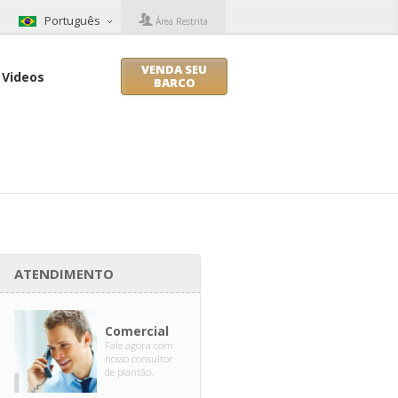
Português
Área Restrita
VENDA SEU
Videos
BARCO
ATENDIMENTO
Comercial
Fale agora com
nosso consultor
de plantão.