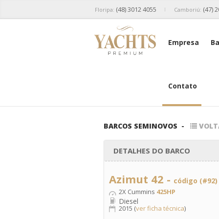
(48) 3012 4055
(47) 
Floripa:
Camboriú:
Empresa
Ba
Contato
BARCOS SEMINOVOS
-
VOLT
DETALHES DO BARCO
Azimut 42 -
código (#92)
2X Cummins
425HP
Diesel
2015 (
ver ficha técnica
)