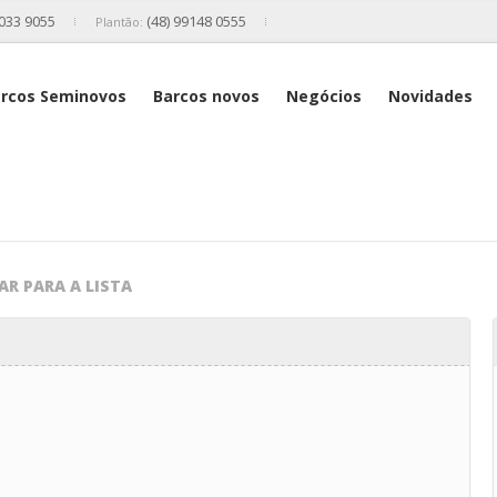
2033 9055
(48) 99148 0555
Plantão:
rcos Seminovos
Barcos novos
Negócios
Novidades
AR PARA A LISTA