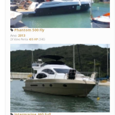
Phantom 500 Fly
Ano:
2013
2X Volvo Penta
435 HP
(340)
Intermarine 460 Full