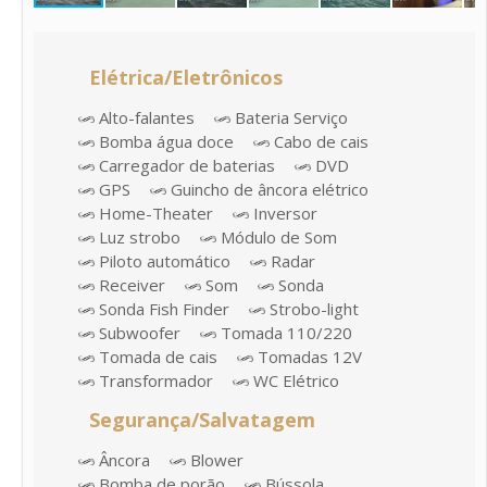
Elétrica/Eletrônicos
Alto-falantes
Bateria Serviço
Bomba água doce
Cabo de cais
Carregador de baterias
DVD
GPS
Guincho de âncora elétrico
Home-Theater
Inversor
Luz strobo
Módulo de Som
Piloto automático
Radar
Receiver
Som
Sonda
Sonda Fish Finder
Strobo-light
Subwoofer
Tomada 110/220
Tomada de cais
Tomadas 12V
Transformador
WC Elétrico
Segurança/Salvatagem
Âncora
Blower
Bomba de porão
Bússola