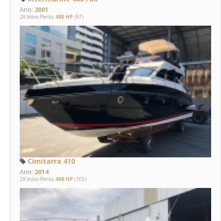
Ano:
2001
2X Volvo Penta
480 HP
(97)
Cimitarra 410
Ano:
2014
2X Volvo Penta
400 HP
(105)