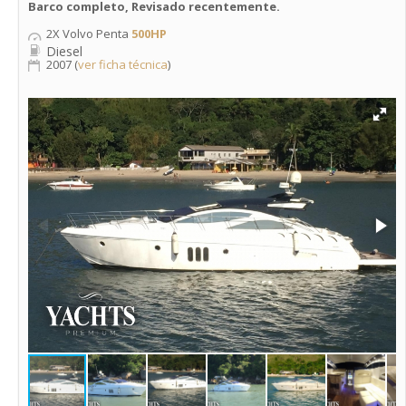
Barco completo, Revisado recentemente.
2X Volvo Penta
500HP
Diesel
2007 (
ver ficha técnica
)