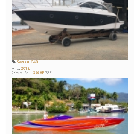
Sessa C40
Ano:
2012
2X Volvo Penta
300 HP
(883)