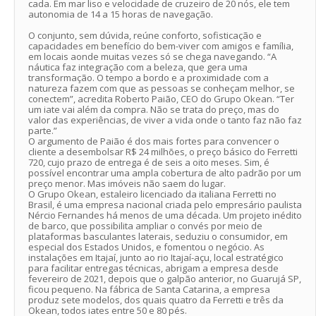
cada. Em mar liso e velocidade de cruzeiro de 20 nós, ele tem
autonomia de 14 a 15 horas de navegação.
O conjunto, sem dúvida, reúne conforto, sofisticação e
capacidades em benefício do bem-viver com amigos e família,
em locais aonde muitas vezes só se chega navegando. “A
náutica faz integração com a beleza, que gera uma
transformação. O tempo a bordo e a proximidade com a
natureza fazem com que as pessoas se conheçam melhor, se
conectem”, acredita Roberto Paião, CEO do Grupo Okean. “Ter
um iate vai além da compra. Não se trata do preço, mas do
valor das experiências, de viver a vida onde o tanto faz não faz
parte.”
O argumento de Paião é dos mais fortes para convencer o
cliente a desembolsar R$ 24 milhões, o preço básico do Ferretti
720, cujo prazo de entrega é de seis a oito meses. Sim, é
possível encontrar uma ampla cobertura de alto padrão por um
preço menor. Mas imóveis não saem do lugar.
O Grupo Okean, estaleiro licenciado da italiana Ferretti no
Brasil, é uma empresa nacional criada pelo empresário paulista
Nércio Fernandes há menos de uma década. Um projeto inédito
de barco, que possibilita ampliar o convés por meio de
plataformas basculantes laterais, seduziu o consumidor, em
especial dos Estados Unidos, e fomentou o negócio. As
instalações em Itajaí, junto ao rio Itajaí-açu, local estratégico
para facilitar entregas técnicas, abrigam a empresa desde
fevereiro de 2021, depois que o galpão anterior, no Guarujá SP,
ficou pequeno. Na fábrica de Santa Catarina, a empresa
produz sete modelos, dos quais quatro da Ferretti e três da
Okean, todos iates entre 50 e 80 pés.