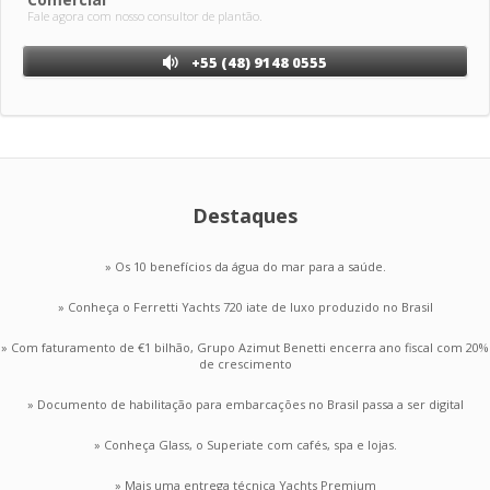
Fale agora com nosso consultor de plantão.
+55 (48) 9148 0555
Destaques
» Os 10 benefícios da água do mar para a saúde.
» Conheça o Ferretti Yachts 720 iate de luxo produzido no Brasil
» Com faturamento de €1 bilhão, Grupo Azimut Benetti encerra ano fiscal com 20%
de crescimento
» Documento de habilitação para embarcações no Brasil passa a ser digital
» Conheça Glass, o Superiate com cafés, spa e lojas.
» Mais uma entrega técnica Yachts Premium