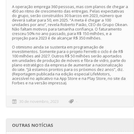
A operação emprega 360 pessoas, mas com planos de chegar a
450 ao ritmo de crescimento das entregas. Pelas expectativas
do grupo, serão construídos 30 barcos em 2023, número que
deverá saltar para 50, em 2025. “A meta é chegar a 100
unidades por ano”, revela Roberto Paião, CEO do Grupo Okean.
Não faltam motivos para tamanha confiança. O faturamento
cresceu 50% no ano passado, para R$ 150 milhões, e a
projeção para 2023 é de alcançar R$ 350 milhões.
O otimismo ainda se sustenta em programação de
investimentos. Somente para o projeto Ferretti o ciclo é de R$
100 milhões até 2027. Outros R$ 50 milhões serão aportados
em unidades de produção de móveis e fibra de vidro, parte do
plano estratégico da empresa de aumentar a nacionalização
do iate. “Já estamos prontos para os próximos dez anos”, diz.
(Reportagem publicada na edição especial LifeMotors,
acessível no aplicativo na App Store e na Play Store, no site da
Forbes e na versão impressa).
30 de novembro, 2023
-
OUTRAS NOTÍCIAS