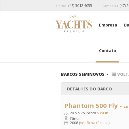
(48) 3012 4055
(47) 
Floripa:
Camboriú:
Empresa
Ba
Contato
BARCOS SEMINOVOS
-
VOLT
DETALHES DO BARCO
Phantom 500 Fly -
có
2X Volvo Penta
575HP
Diesel
2008 (
ver ficha técnica
)