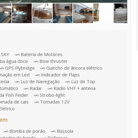
 SKY
Bateria de Motores
a água doce
Bow thruster
GPS Flybridge
Guincho de âncora elétrico
inação em Led
Indicador de Flaps
tesia
Luz de Navegação
Luz de Top
utomático
Radar
Rádio VHF + antena
a Fish Finder
Strobo-light
mada de cais
Tomadas 12V
létrico
gem
Bomba de porão
Bússola
utador de bordo
Defensas