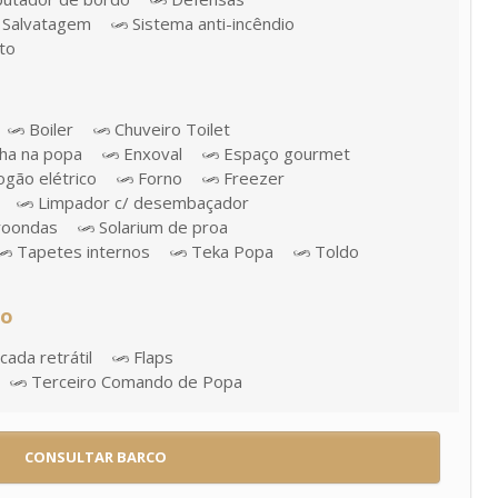
Salvatagem
Sistema anti-incêndio
to
Boiler
Chuveiro Toilet
ha na popa
Enxoval
Espaço gourmet
gão elétrico
Forno
Freezer
Limpador c/ desembaçador
roondas
Solarium de proa
Tapetes internos
Teka Popa
Toldo
ão
ada retrátil
Flaps
Terceiro Comando de Popa
CONSULTAR BARCO