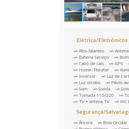
Elétrica/Eletrônicos
Alto-falantes
Antena
Bateria Serviço
Bomb
Cabo de cais
GPS
Home-Theater
Ilum
Inversor
Luz de Cor
Luz strobo
Piloto a
Som
Sonda
Sond
Tomada 110/220
To
TV + antena TV
WC E
Segurança/Salvata
Âncora
Boia Circular
Buzina elétrica
Comp