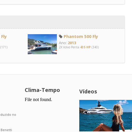
Fly
Phantom 500 Fly
Ano:
2013
(171)
2X Volvo Penta
435 HP
(340)
Clima-Tempo
Vídeos
.
roduzido no
 Benetti