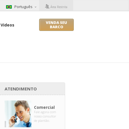
Português
Área Restrita
VENDA SEU
Videos
BARCO
ATENDIMENTO
Comercial
Fale agora com
nosso consultor
de plantão.