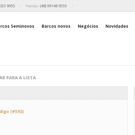
2033 9055
(48) 99148 0555
Plantão:
rcos Seminovos
Barcos novos
Negócios
Novidades
AR PARA A LISTA
digo (#592)