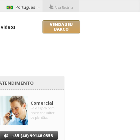
Português
Área Restrita
VENDA SEU
Videos
BARCO
ATENDIMENTO
Comercial
Fale agora com
nosso consultor
de plantão.
+55 (48) 99148 0555