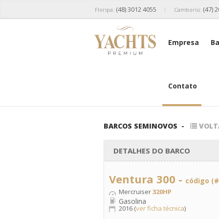
(48) 3012 4055
(47) 
Floripa:
Camboriú:
Empresa
Ba
Contato
BARCOS SEMINOVOS
-
VOLT
DETALHES DO BARCO
Ventura 300 -
código (#
Mercruiser
320HP
Gasolina
2016 (
ver ficha técnica
)