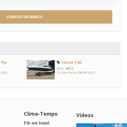
CONSULTAR BARCO
Fly
Sessa C40
Ano:
2012
(340)
2X Volvo Penta
300 HP
(883)
Clima-Tempo
Vídeos
.