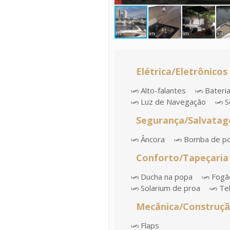
Elétrica/Eletrônicos
Alto-falantes
Bateri
Luz de Navegação
S
Segurança/Salvata
Âncora
Bomba de p
Conforto/Tapeçaria
Ducha na popa
Fogão
Solarium de proa
Te
Mecânica/Construç
Flaps