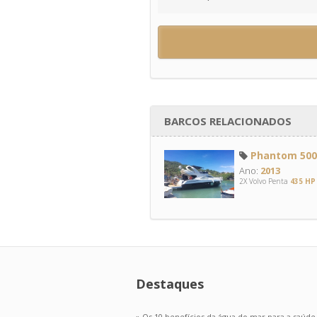
BARCOS RELACIONADOS
Phantom 500 
Ano:
2013
2X Volvo Penta
435 HP
Destaques
» Os 10 benefícios da água do mar para a saúde