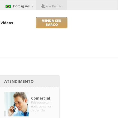
Português
Área Restrita
VENDA SEU
Videos
BARCO
ATENDIMENTO
Comercial
Fale agora com
nosso consultor
de plantão.