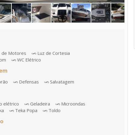
a de Motores
Luz de Cortesia
om
WC Elétrico
gem
orão
Defensas
Salvatagem
 elétrico
Geladeira
Microondas
ka
Teka Popa
Toldo
ão