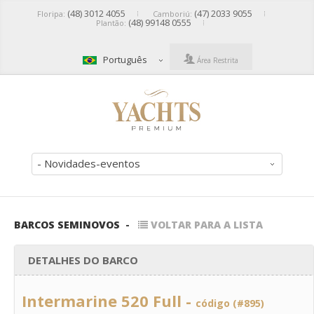
(48) 3012 4055
(47) 2033 9055
Floripa:
Camboriú:
(48) 99148 0555
Plantão:
Português
Área Restrita
- Novidades-eventos
BARCOS SEMINOVOS
-
VOLTAR PARA A LISTA
DETALHES DO BARCO
Intermarine 520 Full -
código (#895)