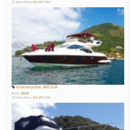
2X Volvo Penta
435 HP
(340)
Intermarine 480 Full
Ano:
2008
2X Volvo Penta
435 HP
(308)