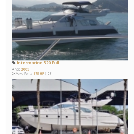
Intermarine 520 Full
Ano:
2005
2X Volvo Penta
675 HP
(128)