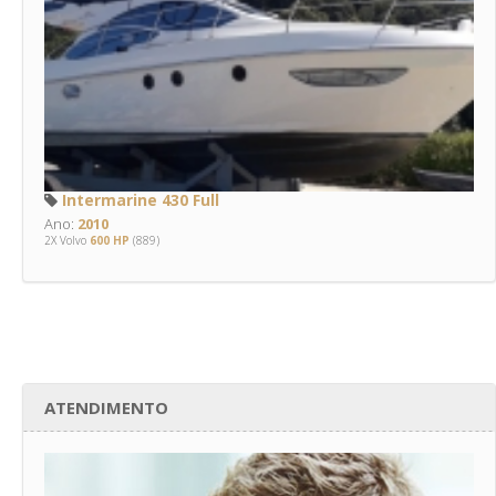
Intermarine 430 Full
Ano:
2010
2X Volvo
600 HP
(889)
ATENDIMENTO