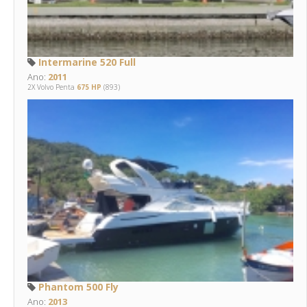
Intermarine 520 Full
Ano:
2011
2X Volvo Penta
675 HP
(893)
Phantom 500 Fly
Ano:
2013