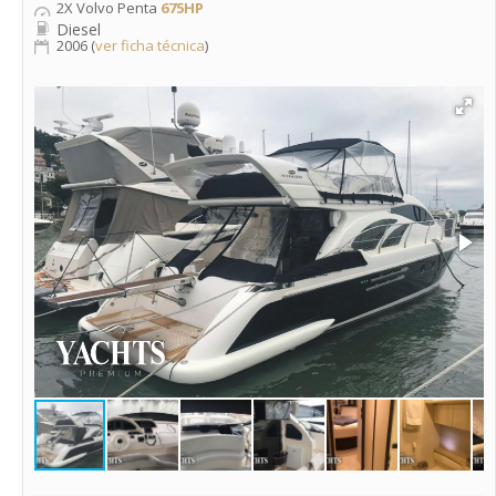
2X Volvo Penta
675HP
Diesel
2006 (
ver ficha técnica
)