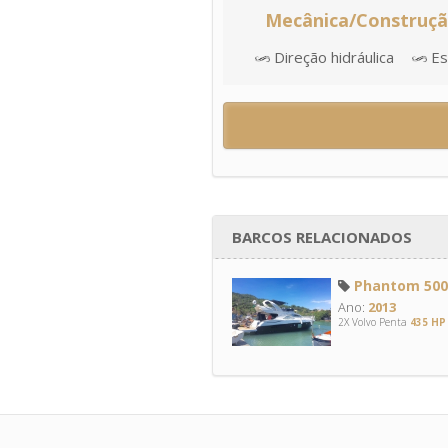
Mecânica/Construç
Direção hidráulica
Esc
BARCOS RELACIONADOS
Phantom 500 
Ano:
2013
2X Volvo Penta
435 HP