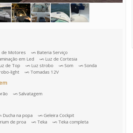
a de Motores
Bateria Serviço
uminação em Led
Luz de Cortesia
uz de Top
Luz strobo
Som
Sonda
robo-light
Tomadas 12V
gem
orão
Salvatagem
Ducha na popa
Geleira Cockpit
rium de proa
Teka
Teka completa