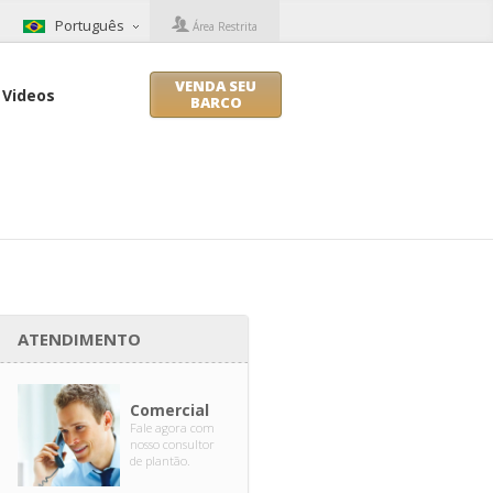
Português
Área Restrita
VENDA SEU
Videos
BARCO
ATENDIMENTO
Comercial
Fale agora com
nosso consultor
de plantão.