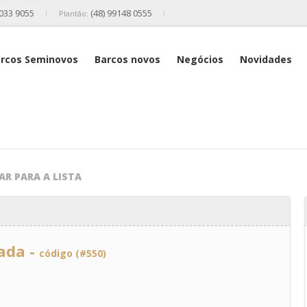
2033 9055
(48) 99148 0555
Plantão:
rcos Seminovos
Barcos novos
Negócios
Novidades
AR PARA A LISTA
ada -
código (#550)