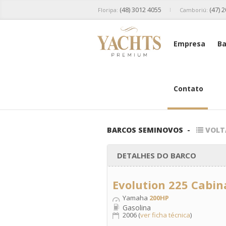
(48) 3012 4055
(47) 
Floripa:
Camboriú:
Empresa
Ba
Contato
BARCOS SEMINOVOS
-
VOLT
DETALHES DO BARCO
Evolution 225 Cabin
Yamaha
200HP
Gasolina
2006 (
ver ficha técnica
)