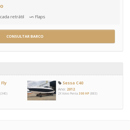
ão
ada retrátil
Flaps
CONSULTAR BARCO
Fly
Sessa C40
Ano:
2012
(340)
2X Volvo Penta
300 HP
(883)