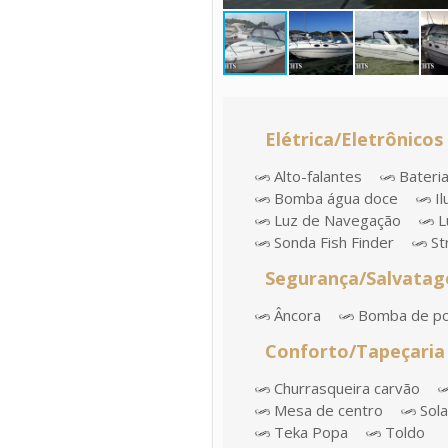
Elétrica/Eletrônicos
Alto-falantes
Bateri
Bomba água doce
Il
Luz de Navegação
L
Sonda Fish Finder
St
Segurança/Salvata
Âncora
Bomba de p
Conforto/Tapeçaria
Churrasqueira carvão
Mesa de centro
Sola
Teka Popa
Toldo