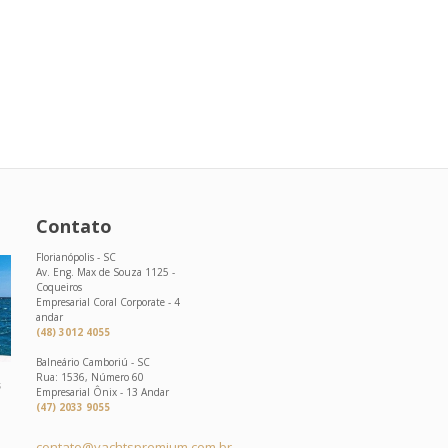
Contato
Florianópolis - SC
Av. Eng. Max de Souza 1125 -
Coqueiros
Empresarial Coral Corporate - 4
andar
(48) 3012 4055
Balneário Camboriú - SC
Rua: 1536, Número 60
s
Empresarial Ônix - 13 Andar
(47) 2033 9055
contato@yachtspremium.com.br