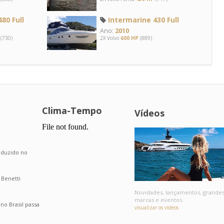
80 Full
Intermarine 430 Full
Ano:
2010
(730)
2X Volvo
600 HP
(889)
Clima-Tempo
Vídeos
.
roduzido no
 Benetti
Novidades, lançamentos, grande
marcas e eventos.
o Brasil passa
visualizar os vídeos