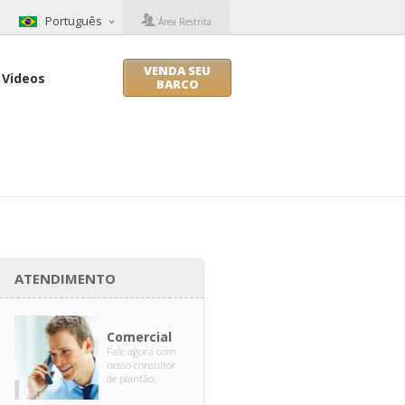
Português
Área Restrita
VENDA SEU
Videos
BARCO
ATENDIMENTO
Comercial
Fale agora com
nosso consultor
de plantão.