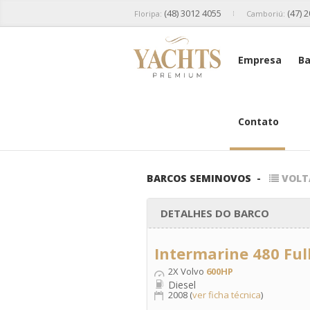
(48) 3012 4055
(47) 
Floripa:
Camboriú:
Empresa
Ba
Contato
BARCOS SEMINOVOS
-
VOLT
DETALHES DO BARCO
Intermarine 480 Ful
2X Volvo
600HP
Diesel
2008 (
ver ficha técnica
)