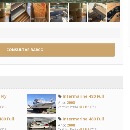
CONSULTAR BARCO
Fly
Intermarine 480 Full
Ano:
2008
(340)
2X Volvo Penta
435 HP
(75)
80 Full
Intermarine 480 Full
Ano:
2008
(308)
2X Volvo Penta
435 HP
(717)