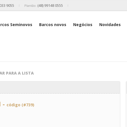
2033 9055
(48) 99148 0555
Plantão:
rcos Seminovos
Barcos novos
Negócios
Novidades
AR PARA A LISTA
l -
código (#739)