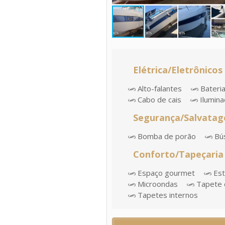
Elétrica/Eletrônicos
Alto-falantes
Bateri
Cabo de cais
Ilumin
Segurança/Salvata
Bomba de porão
Bús
Conforto/Tapeçaria
Espaço gourmet
Est
Microondas
Tapete 
Tapetes internos