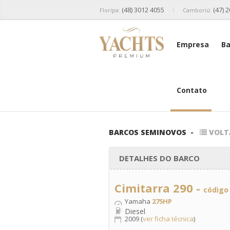
(48) 3012 4055
(47) 
Floripa:
Camboriú:
Empresa
Ba
Contato
BARCOS SEMINOVOS
-
VOLT
DETALHES DO BARCO
Cimitarra 290 -
código
Yamaha
275HP
Diesel
2009 (
ver ficha técnica
)