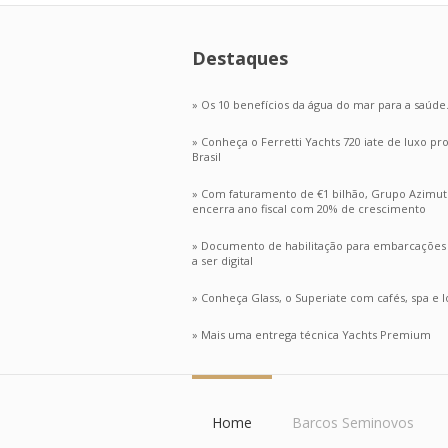
Destaques
» Os 10 benefícios da água do mar para a saúde
» Conheça o Ferretti Yachts 720 iate de luxo p
Brasil
» Com faturamento de €1 bilhão, Grupo Azimut
encerra ano fiscal com 20% de crescimento
» Documento de habilitação para embarcações n
a ser digital
» Conheça Glass, o Superiate com cafés, spa e lo
» Mais uma entrega técnica Yachts Premium
Home
Barcos Seminovos