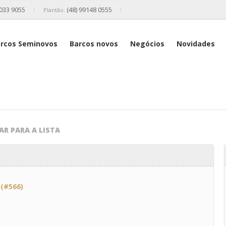
2033 9055
(48) 99148 0555
Plantão:
rcos Seminovos
Barcos novos
Negócios
Novidades
AR PARA A LISTA
 (#566)