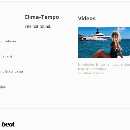
Clima-Tempo
Vídeos
.
roduzido no
 Benetti
Novidades, lançamentos, grande
marcas e eventos.
o Brasil passa
visualizar os vídeos
jas.