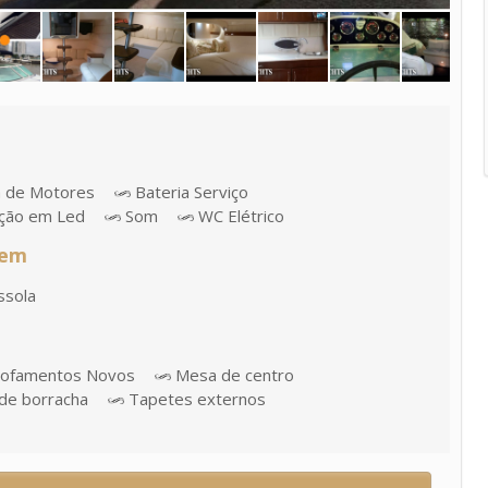
a de Motores
Bateria Serviço
ação em Led
Som
WC Elétrico
gem
sola
ofamentos Novos
Mesa de centro
de borracha
Tapetes externos