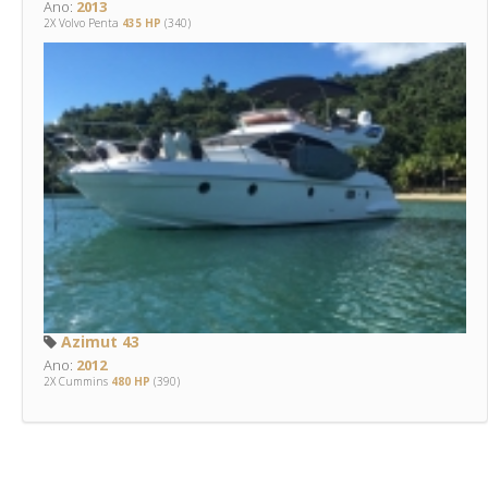
Ano:
2013
2X Volvo Penta
435 HP
(340)
Azimut 43
Ano:
2012
2X Cummins
480 HP
(390)