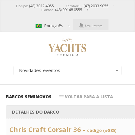
(48) 3012 4055
(47) 2033 9055
Floripa:
Camboriú:
(48) 99148 0555
Plantão:
Português
Área Restrita
- Novidades-eventos
BARCOS SEMINOVOS
-
VOLTAR PARA A LISTA
DETALHES DO BARCO
Chris Craft Corsair 36 -
código (#885)