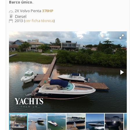
Barco único.
2X Volvo Penta
370HP
Diesel
2013 (
ver ficha técnica
)