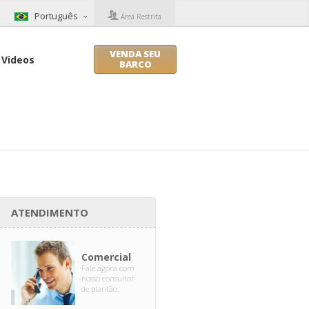
Português
Área Restrita
VENDA SEU
Videos
BARCO
ATENDIMENTO
Comercial
Fale agora com
nosso consultor
de plantão.