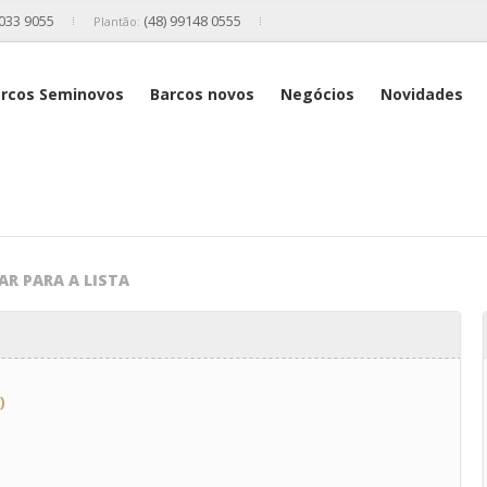
2033 9055
(48) 99148 0555
Plantão:
rcos Seminovos
Barcos novos
Negócios
Novidades
AR PARA A LISTA
)