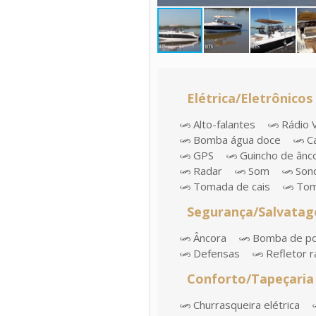
Elétrica/Eletrônicos
Alto-falantes
Rádio 
Bomba água doce
Ca
GPS
Guincho de ânco
Radar
Som
Son
Tomada de cais
Tom
Segurança/Salvata
Âncora
Bomba de p
Defensas
Refletor r
Conforto/Tapeçaria
Churrasqueira elétrica