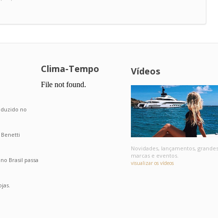
Clima-Tempo
Vídeos
.
roduzido no
 Benetti
Novidades, lançamentos, grande
marcas e eventos.
o Brasil passa
visualizar os vídeos
jas.