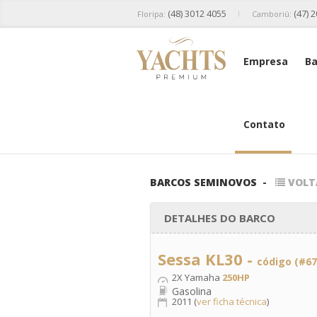
(48) 3012 4055
(47) 
Floripa:
Camboriú:
Empresa
Ba
Contato
BARCOS SEMINOVOS
-
VOLT
DETALHES DO BARCO
Sessa KL30 -
código (#67
2X Yamaha
250HP
Gasolina
2011 (
ver ficha técnica
)