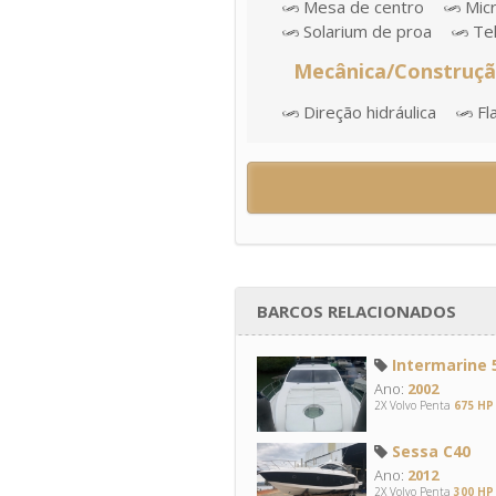
Mesa de centro
Mic
Solarium de proa
Tek
Mecânica/Construç
Direção hidráulica
Fl
BARCOS RELACIONADOS
Intermarine 5
Ano:
2002
2X Volvo Penta
675 HP
Sessa C40
Ano:
2012
2X Volvo Penta
300 HP