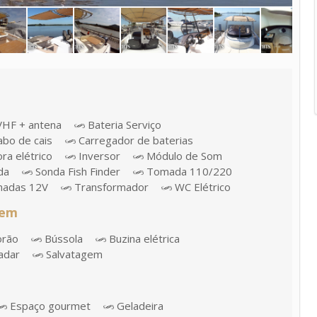
VHF + antena
Bateria Serviço
bo de cais
Carregador de baterias
ra elétrico
Inversor
Módulo de Som
da
Sonda Fish Finder
Tomada 110/220
adas 12V
Transformador
WC Elétrico
gem
orão
Bússola
Buzina elétrica
adar
Salvatagem
Espaço gourmet
Geladeira