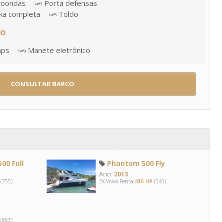
roondas
Porta defensas
a completa
Toldo
ão
aps
Manete eletrônico
CONSULTAR BARCO
00 Full
Phantom 500 Fly
Ano:
2013
(755)
2X Volvo Penta
435 HP
(340)
(883)