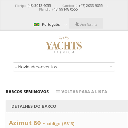
(48) 3012 4055
(47) 2033 9055
Floripa:
Camboriú:
(48) 99148 0555
Plantão:
Português
Área Restrita
- Novidades-eventos
BARCOS SEMINOVOS
-
VOLTAR PARA A LISTA
DETALHES DO BARCO
Azimut 60 -
código (#813)