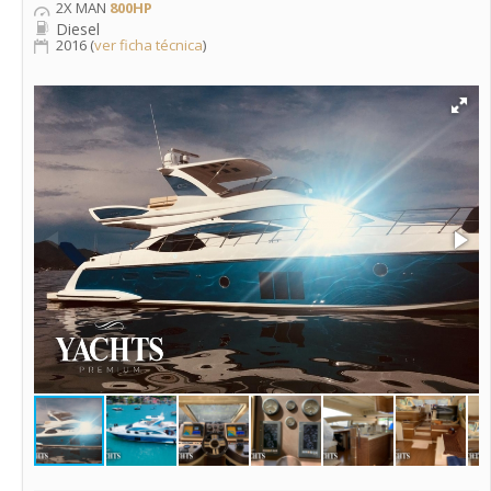
2X MAN
800HP
Diesel
2016 (
ver ficha técnica
)