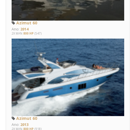
Azimut 60
Ano:
2014
2X MAN
800 HP
(547)
Azimut 60
Ano:
2013
2X MAN
800 HP
(918)