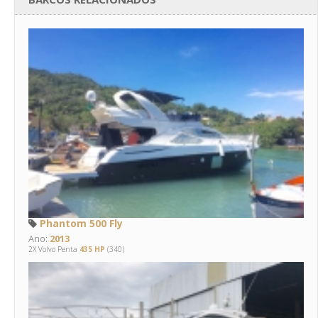
Phantom 500 Fly
Ano:
2013
2X Volvo Penta
435 HP
(340)