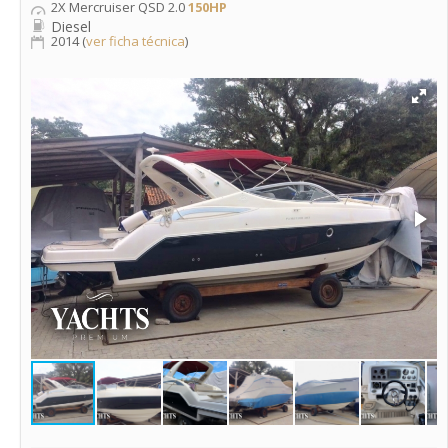
2X Mercruiser QSD 2.0
150HP
Diesel
2014 (
ver ficha técnica
)