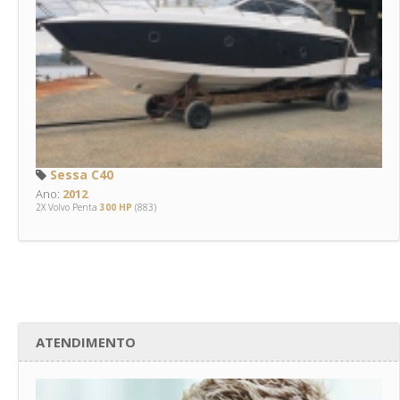
Sessa C40
Ano:
2012
2X Volvo Penta
300 HP
(883)
ATENDIMENTO