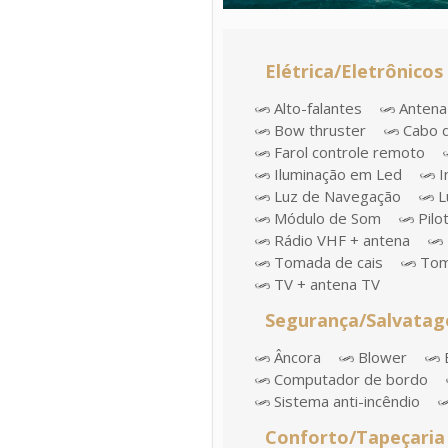
Elétrica/Eletrônicos
Alto-falantes
Antena
Bow thruster
Cabo d
Farol controle remoto
Iluminação em Led
I
Luz de Navegação
L
Módulo de Som
Pilo
Rádio VHF + antena
Tomada de cais
Tom
TV + antena TV
Segurança/Salvata
Âncora
Blower
Computador de bordo
Sistema anti-incêndio
Conforto/Tapeçaria