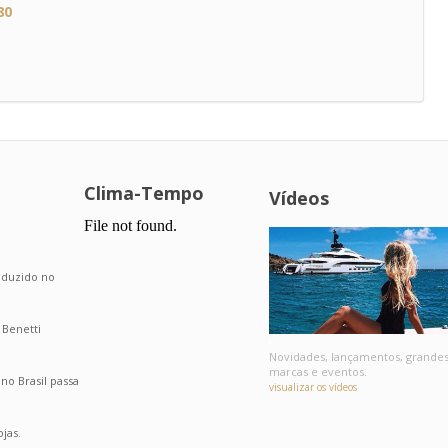
80
Clima-Tempo
Vídeos
.
roduzido no
 Benetti
Novidades, lançamentos, grande
marcas e eventos.
o Brasil passa
visualizar os vídeos
jas.