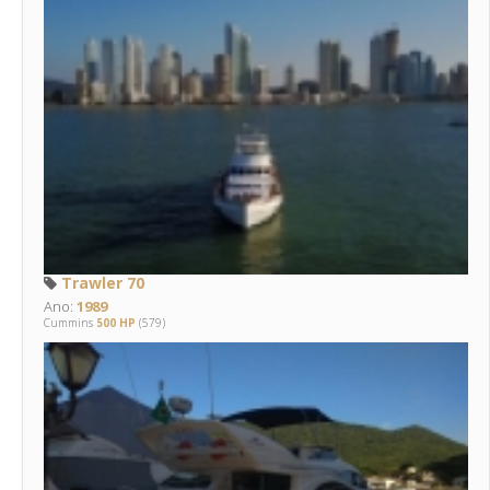
Trawler 70
Ano:
1989
Cummins
500 HP
(579)