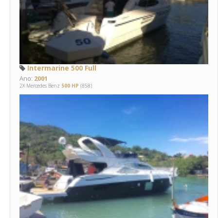
Intermarine 500 Full
Ano:
2001
2X Mercedes Benz
500 HP
(858)