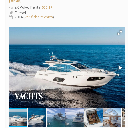
(#546)
2X Volvo Penta
600HP
Diesel
2014 (
ver ficha técnica
)