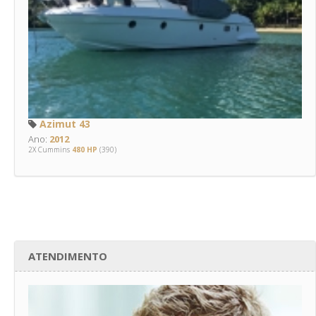
Azimut 43
Ano:
2012
2X Cummins
480 HP
(390)
ATENDIMENTO