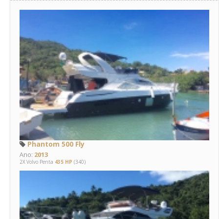
Phantom 500 Fly
Ano:
2013
2X Volvo Penta
435 HP
(340)