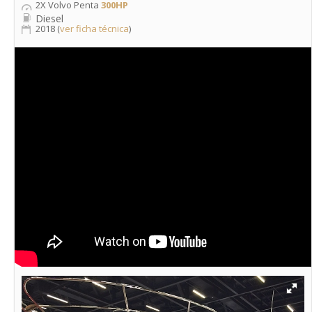
2X Volvo Penta
300HP
Diesel
2018 (
ver ficha técnica
)