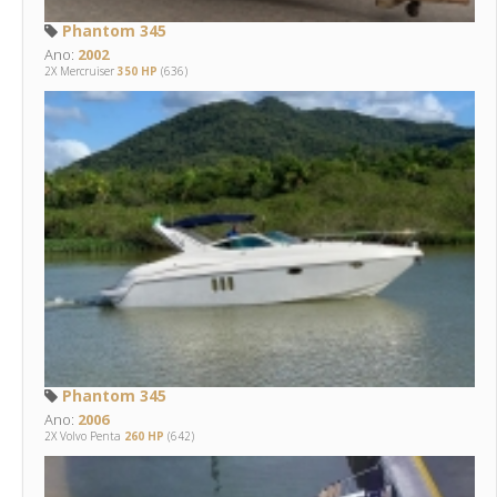
Phantom 345
Ano:
2002
2X Mercruiser
350 HP
(636)
Phantom 345
Ano:
2006
2X Volvo Penta
260 HP
(642)