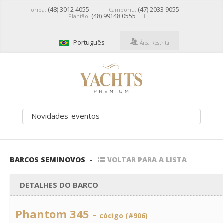
(48) 3012 4055
(47) 2033 9055
Floripa:
Camboriú:
(48) 99148 0555
Plantão:
Português
Área Restrita
- Novidades-eventos
BARCOS SEMINOVOS
-
VOLTAR PARA A LISTA
DETALHES DO BARCO
Phantom 345 -
código (#906)