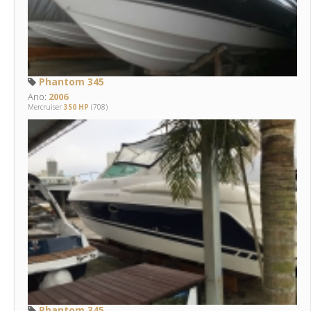
Phantom 345
Ano:
2006
Mercruiser
350 HP
(708)
Phantom 345