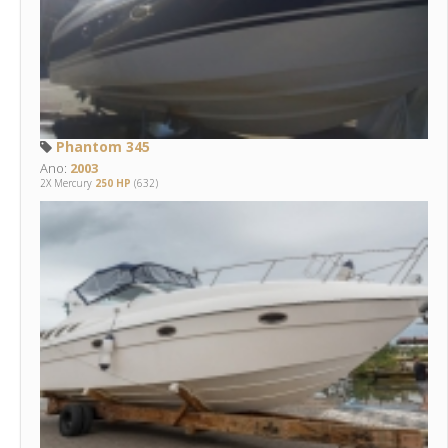
Phantom 345
Ano:
2003
2X Mercury
250 HP
(632)