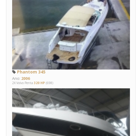
Phantom 345
Ano:
2006
2X Volvo Penta
320 HP
(698)