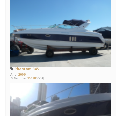
Phantom 345
Ano:
2006
2X Mercruiser
350 HP
(534)