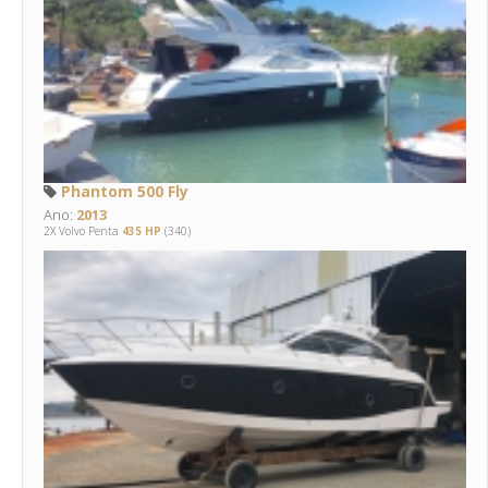
Phantom 500 Fly
Ano:
2013
2X Volvo Penta
435 HP
(340)