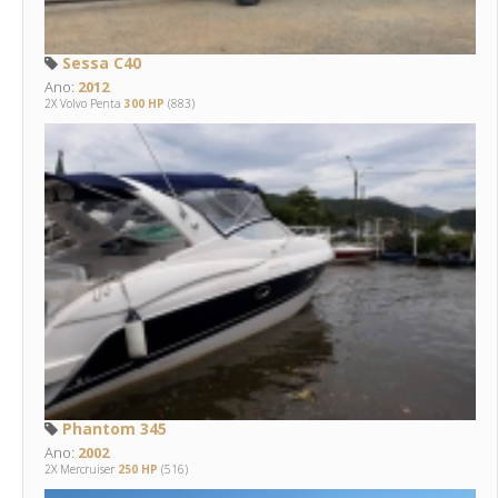
Sessa C40
Ano:
2012
2X Volvo Penta
300 HP
(883)
Phantom 345
Ano:
2002
2X Mercruiser
250 HP
(516)