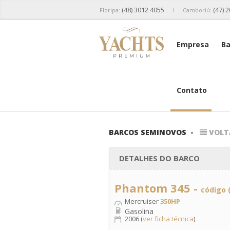
(48) 3012 4055
(47) 
Floripa:
Camboriú:
Empresa
Ba
Contato
BARCOS SEMINOVOS
-
VOLT
DETALHES DO BARCO
Phantom 345 -
código 
Mercruiser
350HP
Gasolina
2006 (
ver ficha técnica
)