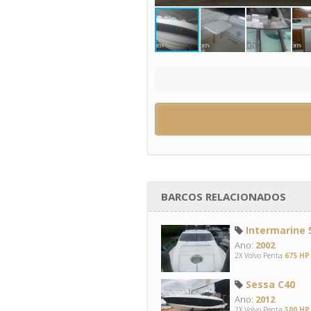
BARCOS RELACIONADOS
Intermarine 5
Ano:
2002
2X Volvo Penta
675 HP
Sessa C40
Ano:
2012
2X Volvo Penta
300 HP