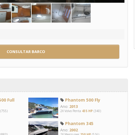
CONSULTAR BARCO
00 Full
Phantom 500 Fly
Ano:
2013
(755)
2X Volvo Penta
435 HP
(340)
Phantom 345
Ano:
2002
(883)
2X Mercruiser
250 HP
(516)