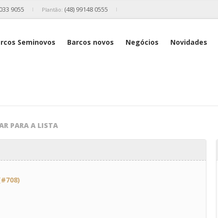
2033 9055
(48) 99148 0555
Plantão:
rcos Seminovos
Barcos novos
Negócios
Novidades
AR PARA A LISTA
(#708)