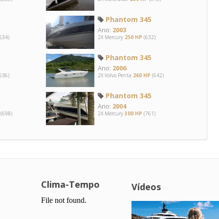
Phantom 345
Ano:
2003
534)
2X Mercury
250 HP
(632)
Phantom 345
Ano:
2006
636)
2X Volvo Penta
260 HP
(642)
Phantom 345
Ano:
2004
(698)
2X Mercury
300 HP
(761)
Clima-Tempo
Vídeos
.