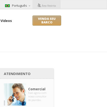
Português
Área Restrita
VENDA SEU
Videos
BARCO
ATENDIMENTO
Comercial
Fale agora com
nosso consultor
de plantão.