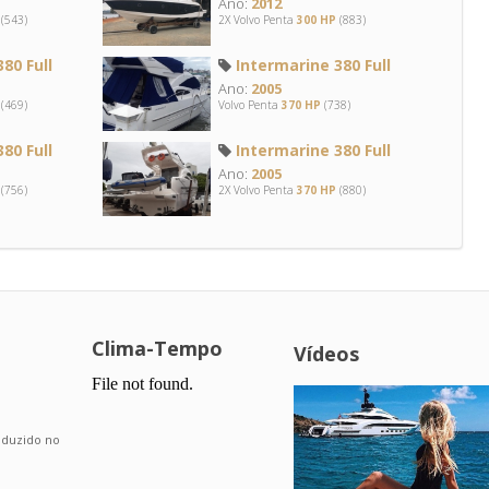
Ano:
2012
(543)
2X Volvo Penta
300 HP
(883)
80 Full
Intermarine 380 Full
Ano:
2005
(469)
Volvo Penta
370 HP
(738)
80 Full
Intermarine 380 Full
Ano:
2005
(756)
2X Volvo Penta
370 HP
(880)
Clima-Tempo
Vídeos
.
roduzido no