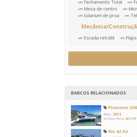
Fechamento Total
Fo
Mesa de centro
Mic
Solarium de proa
Te
Mecânica/Construç
Escada retrátil
Flaps
BARCOS RELACIONADOS
Phantom 500 
Ano:
2013
2X Volvo Penta
435 HP
Rio 42 Air