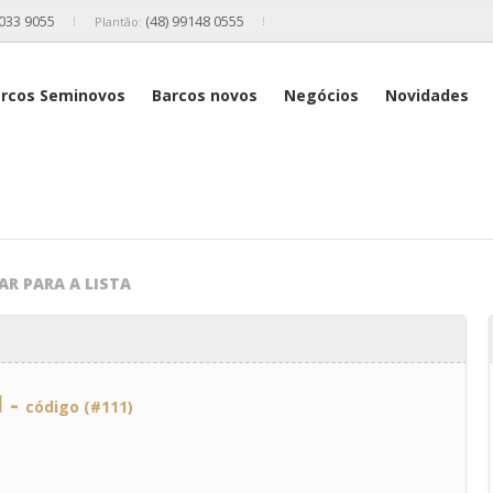
2033 9055
(48) 99148 0555
Plantão:
rcos Seminovos
Barcos novos
Negócios
Novidades
AR PARA A LISTA
l -
código (#111)