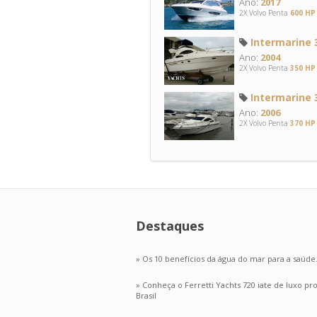
Ano:
2017
2X Volvo Penta
600 HP
Intermarine 3
Ano:
2004
2X Volvo Penta
350 HP
Intermarine 3
Ano:
2006
2X Volvo Penta
370 HP
Destaques
» Os 10 benefícios da água do mar para a saúde
» Conheça o Ferretti Yachts 720 iate de luxo p
Brasil