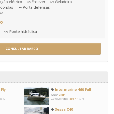
gão elétrico
Freezer
Geladeira
roondas
Porta defensas
ka
ão
Ponte hidráulica
CONSULTAR BARCO
Fly
Intermarine 460 Full
Ano:
2001
(340)
2X Volvo Penta
480 HP
(97)
Sessa C40