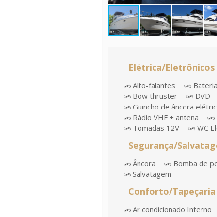
Elétrica/Eletrônicos
Alto-falantes
Bateria
Bow thruster
DVD
Guincho de âncora elétri
Rádio VHF + antena
Tomadas 12V
WC El
Segurança/Salvata
Âncora
Bomba de p
Salvatagem
Conforto/Tapeçaria
Ar condicionado Interno