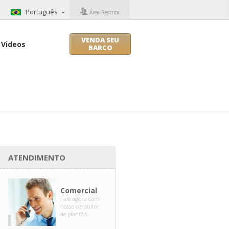
Português
Área Restrita
VENDA SEU
Videos
BARCO
ATENDIMENTO
Comercial
Fale agora com
nosso consultor
de plantão.