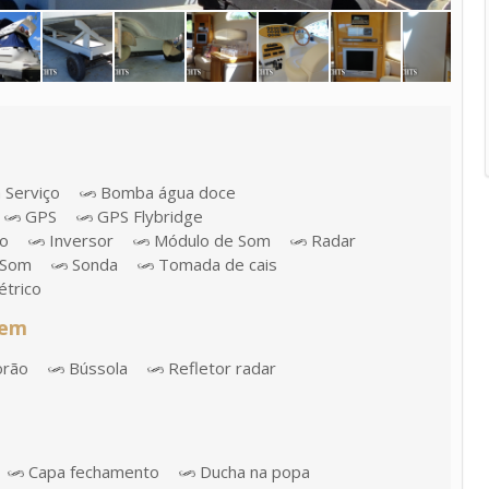
 Serviço
Bomba água doce
GPS
GPS Flybridge
co
Inversor
Módulo de Som
Radar
Som
Sonda
Tomada de cais
étrico
gem
orão
Bússola
Refletor radar
Capa fechamento
Ducha na popa