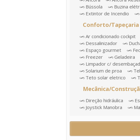
Bússola
Buzina elétr
Extintor de Incendio
Conforto/Tapeçaria
Ar condicionado cockpit
Dessalinizador
Duch
Espaço gourmet
Fec
Freezer
Geladeira
Limpador c/ desembaçad
Solarium de proa
Te
Teto solar eletrico
T
Mecânica/Construç
Direção hidráulica
Esc
Joystick Manobra
Man