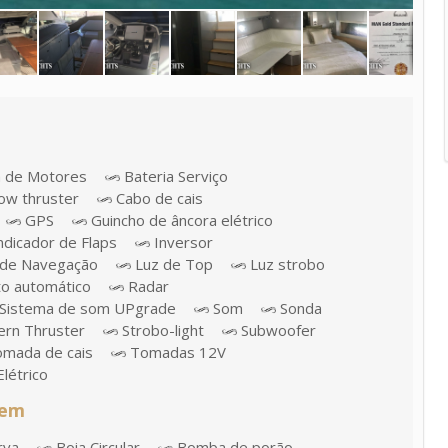
a de Motores
Bateria Serviço
w thruster
Cabo de cais
GPS
Guincho de âncora elétrico
ndicador de Flaps
Inversor
de Navegação
Luz de Top
Luz strobo
to automático
Radar
Sistema de som UPgrade
Som
Sonda
ern Thruster
Strobo-light
Subwoofer
mada de cais
Tomadas 12V
létrico
gem
rva
Boia Circular
Bomba de porão