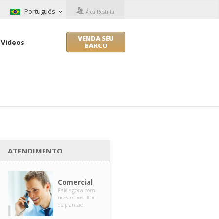
Português
Área Restrita
VENDA SEU
Videos
BARCO
ATENDIMENTO
Comercial
Fale agora com
nosso consultor
de plantão.