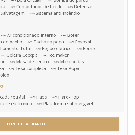
ica
Computador de bordo
Defensas
Salvatagem
Sistema anti-incêndio
Ar condicionado Interno
Boiler
a de banho
Ducha na popa
Enxoval
hamento Total
Fogão elétrico
Forno
Geleira Cockpit
Ice maker
or
Mesa de centro
Microondas
ka
Teka completa
Teka Popa
oldo
ão
ada retrátil
Flaps
Hard-Top
ete eletrônico
Plataforma submergível
CONSULTAR BARCO