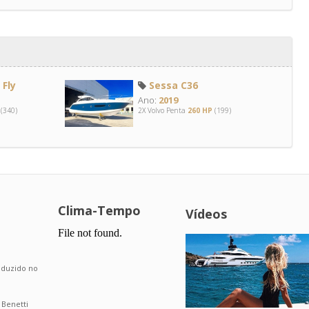
Fly
Sessa C36
Ano:
2019
(340)
2X Volvo Penta
260 HP
(199)
Clima-Tempo
Vídeos
.
roduzido no
 Benetti