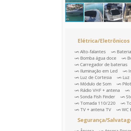
Elétrica/Eletrônicos
Alto-falantes
Bateri
Bomba água doce
Bo
Carregador de baterias
Iluminação em Led
I
Luz de Cortesia
Luz 
Módulo de Som
Pilo
Rádio VHF + antena
Sonda Fish Finder
St
Tomada 110/220
To
TV + antena TV
WC E
Segurança/Salvata
Âncora
Ancora Rese