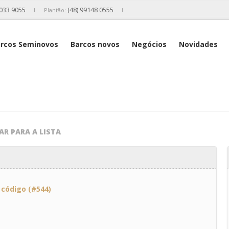
2033 9055
(48) 99148 0555
Plantão:
rcos Seminovos
Barcos novos
Negócios
Novidades
AR PARA A LISTA
-
código (#544)