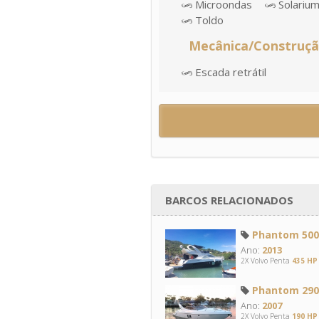
Microondas
Solariu
Toldo
Mecânica/Construç
Escada retrátil
BARCOS RELACIONADOS
Phantom 500 
Ano:
2013
2X Volvo Penta
435 HP
Phantom 290
Ano:
2007
2X Volvo Penta
190 HP