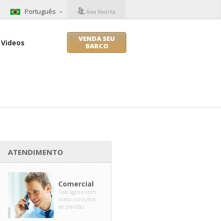
Português
Área Restrita
VENDA SEU
Videos
BARCO
ATENDIMENTO
Comercial
Fale agora com
nosso consultor
de plantão.