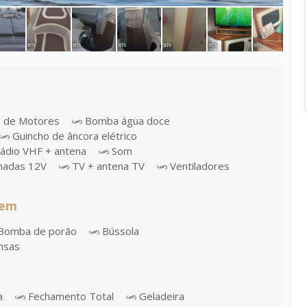
a de Motores
Bomba água doce
Guincho de âncora elétrico
ádio VHF + antena
Som
adas 12V
TV + antena TV
Ventiladores
gem
Bomba de porão
Bússola
nsas
a
Fechamento Total
Geladeira