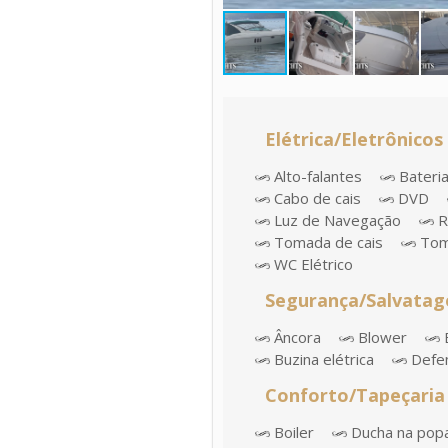
Elétrica/Eletrônicos
Alto-falantes
Bateri
Cabo de cais
DVD
Luz de Navegação
R
Tomada de cais
Tom
WC Elétrico
Segurança/Salvata
Âncora
Blower
Buzina elétrica
Defe
Conforto/Tapeçaria
Boiler
Ducha na pop