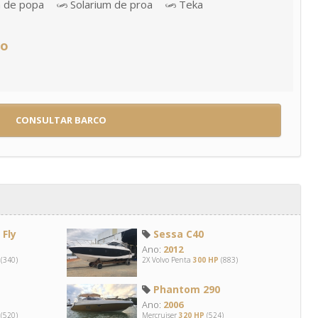
m de popa
Solarium de proa
Teka
ão
CONSULTAR BARCO
Fly
Sessa C40
Ano:
2012
(340)
2X Volvo Penta
300 HP
(883)
Phantom 290
Ano:
2006
(520)
Mercruiser
320 HP
(524)