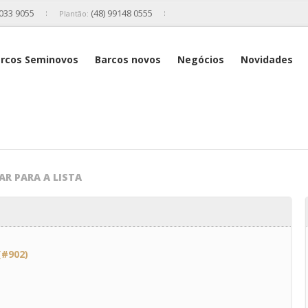
2033 9055
(48) 99148 0555
Plantão:
rcos Seminovos
Barcos novos
Negócios
Novidades
AR PARA A LISTA
(#902)