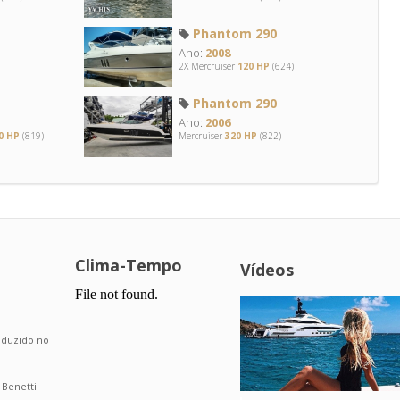
Phantom 290
Ano:
2008
2X Mercruiser
120 HP
(624)
Phantom 290
Ano:
2006
0 HP
(819)
Mercruiser
320 HP
(822)
Clima-Tempo
Vídeos
.
roduzido no
 Benetti