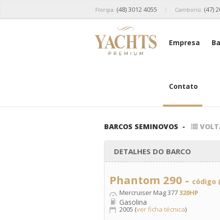
(48) 3012 4055
(47) 
Floripa:
Camboriú:
Empresa
Ba
Contato
BARCOS SEMINOVOS
-
VOLT
DETALHES DO BARCO
Phantom 290 -
código 
Mercruiser Mag 377
320HP
Gasolina
2005 (
ver ficha técnica
)