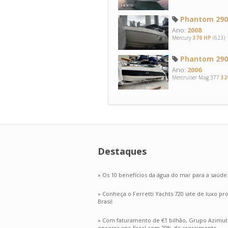
Phantom 290
Ano:
2008
Mercury
370 HP
(623)
Phantom 290
Ano:
2006
Mercruiser Mag 377
32
Destaques
» Os 10 benefícios da água do mar para a saúde
» Conheça o Ferretti Yachts 720 iate de luxo p
Brasil
» Com faturamento de €1 bilhão, Grupo Azimut
encerra ano fiscal com 20% de crescimento